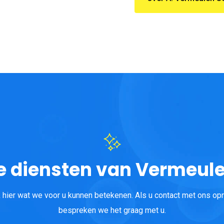
 de diensten van Vermeu
k hier wat we voor u kunnen betekenen. Als u contact met ons op
bespreken we het graag met u.