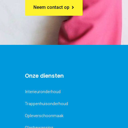
Neem contact op
Onze diensten
Interieuronderhoud
Trappenhuisonderhoud
Opleverschoonmaak
Glasbewassing