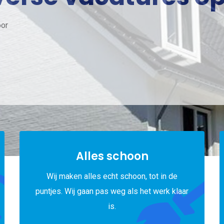
oor
Alles schoon
Wij maken alles echt schoon, tot in de
puntjes. Wij gaan pas weg als het werk klaar
is.