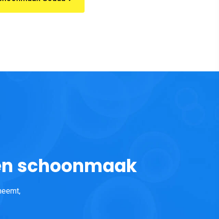
len schoonmaak
neemt,