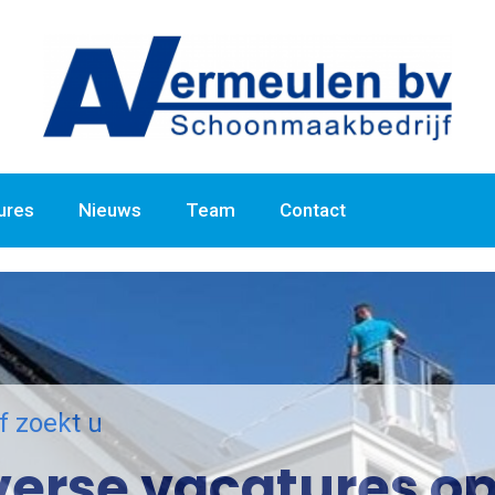
ures
Nieuws
Team
Contact
 zoekt u
verse vacatures o