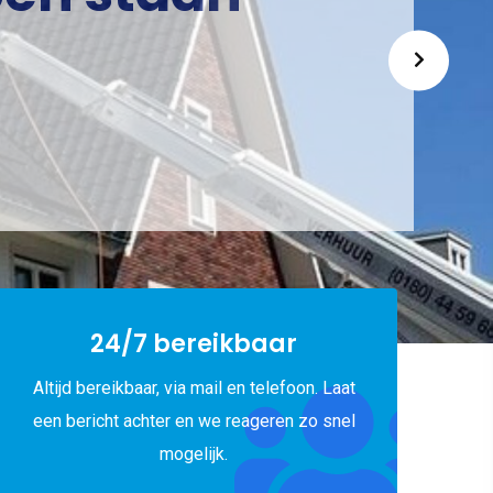
24/7 bereikbaar
Altijd bereikbaar, via mail en telefoon. Laat
een bericht achter en we reageren zo snel
mogelijk.