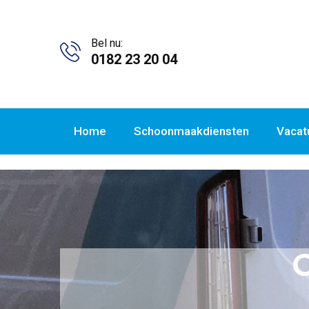
Bel nu:
0182 23 20 04
Home
Schoonmaakdiensten
Vacat
We
specialize
in
providing
top-
tier
replica