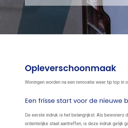
watches
at
competitive
prices.
Choose
from
a
broad
Opleverschoonmaak
variety
of
Woningen worden na een renovatie weer tip top in 
stylish
and
Een frisse start voor de nieuwe 
well-
crafted
De eerste indruk is het belangrijkst. Als bewoners 
fake
ordentelijke staat aantreffen, is deze indruk gelijk g