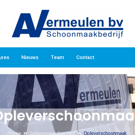
ures
Nieuws
Team
Contact
Opleverschoonmaa
Home
Schoonmaakdiensten
Opleverschoonmaak