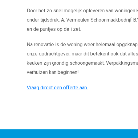
watches
from
Door het zo snel mogelijk opleveren van woningen
https://justokgamers.com
.
onder tijdsdruk. A. Vermeulen Schoonmaakbedrijf B.
en de puntjes op de i zet.
Na renovatie is de woning weer helemaal opgeknapt. 
onze opdrachtgever, maar dit betekent ook dat alle
keuken zijn grondig schoongemaakt. Verpakkingsmat
verhuizen kan beginnen!
Vraag direct een offerte aan.