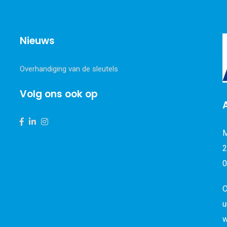
Nieuws
Overhandiging van de sleutels
Volg ons ook op
M
2
0
O
u
w